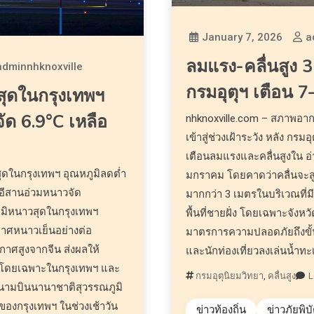
January 7, 2026
a
ลมแรง-คลื่นสูง 
adminnhknoxville
กรมอุตุฯ เตือน 7
สุดในกรุงเทพฯ
ด 6.9°C เหลือ
nhknoxville.com – สภาพอ
เข้าสู่ช่วงเฝ้าระวัง หลัง กร
เตือนลมแรงและคลื่นสูงใน อ่
ุดในกรุงเทพฯ อุณหภูมิลดต่ำ
มกราคม โดยคาดว่าคลื่นจะส
–อีสานอ่วมหนาวจัด
มากกว่า 3 เมตรในบริเวณที่
ูมิหนาวสุดในกรุงเทพฯ
พื้นที่ชายฝั่ง โดยเฉพาะจังห
ศหนาวเย็นอย่างต่อ
มาตรการความปลอดภัยถึงขั
กาศสูงจากจีน ส่งผลให้
และนักท่องเที่ยวลงเล่นน้ำทะ
่ โดยเฉพาะในกรุงเทพฯ และ
กรมอุตุนิยมวิทยา
,
คลื่นสูง
L
สนามบินนานาชาติสุวรรณภูมิ
่สุดของกรุงเทพฯ ในช่วงเช้าวัน
ข่าวท้องถิ่น
ข่าวภัยพิบั