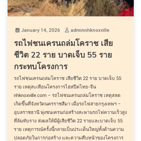
January 14, 2026
adminnhknoxville
รถไฟชนเครนถล่มโคราช เสีย
ชีวิต 22 ราย บาดเจ็บ 55 ราย
กระทบโครงการ
รถไฟชนเครนถล่มโคราช เสียชีวิต 22 ราย บาดเจ็บ 55
ราย เหตุสะเทือนโครงการไฮสปีดไทย-จีน
nhknoxville.com – รถไฟชนเครนถล่มโคราช เหตุสลด
เกิดขึ้นที่จังหวัดนครราชสีมา เมื่อรถไฟสายกรุงเทพฯ –
อุบลราชธานี พุ่งชนเครนก่อสร้างสะพานรถไฟความเร็วสูง
ที่ล้มทับราง ส่งผลให้มีผู้เสียชีวิต 22 รายและบาดเจ็บ 55
ราย เหตุการณ์ครั้งนี้กลายเป็นประเด็นใหญ่ทั้งด้านความ
ปลอดภัยในการก่อสร้าง และความคืบหน้าของโครงการ