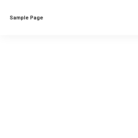
Sample Page