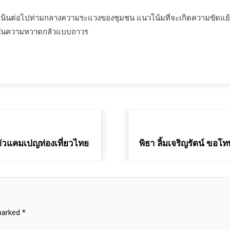
ำเนินต่อไปท่ามกลางความระแวงของชุมชน แนวโน้มที่จะเกิดความขัดแย้ง
อยู่ในความหวาดกลัวแบบถาวร
ัวแคมเปญท่องเที่ยวไทย
พิธา ลิ้มเจริญรัตน์ ข
 marked
*