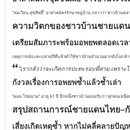
“สมเวียน สุขสิทธิ์” อาสาสมัครรักษาหมู่บ้าน กล่าวว่า ชาวบ
ความวิตกของชาวบ้านชายแดนยั
เตรียมสัมภาระพร้อมอพยพตลอดเวล
เหตุการณ์ปะทะปลายปีที่แล้วทำให้ชาวบ้านจำนวนมากยังไม่กล้าปรับ
“เรากลัวว่าจะเกิดการปะทะรอบที่สาม เพราะไม
กังวลเรื่องการอพยพซ้ำแล้วซ้ำเล่า
“ผอม ไชยยาม” อายุ 61 ปี อีกหนึ่งชาวบ้านยอมรับว่า ทุกคนเหนื่อยล้
สรุปสถานการณ์ชายแดนไทย–กั
เสี่ยงเกิดเหตุซ้ำ หากไม่คลี่คลายปั