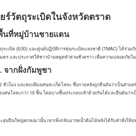
ยร์วัตถุระเบิดในจังหวัดตราด
้นที่หมู่บ้านชายแดน
ตถุระเบิด (EOD) และศูนย์ปฏิบัติการทุ่นระเบิดแห่งชาติ (TMAC) ได้ร่ว
ี 300 เมตร และประกาศให้ชาวบ้านหยุดทำสวนชั่วคราว เพื่อความปลอดภัยใ
จากฝั่งกัมพูชา
 ชั่วโมง และพบเพียงเศษสะเก็ดโลหะ ซึ่งภายหลังถูกยืนยันว่าเป็นส่วนหน
ศษโลหะกว่า 10 ชิ้น โดยบางชิ้นประกอบเข้าด้วยกันได้และยืนยันว่าเป
กระสุนปืนใหญ่ตกลงมานั้น เขาเพิ่งกลับมารดน้ำต้นไม้หลังได้รับคำสั่งให้