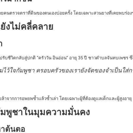
้านหลายคนตรวจตราที่ดินของตนเองบ่อยครั้ง โดยเฉพาะสวนยางที่เคยพบ
งไม่คลี่คลาย
า
ชีวิตกลับสู่ปกติ “ครัววัน อินอ่อน” อายุ 35 ปี ชาวตำบลจันทบเพชร ซึ่
่ไว้ใจกัมพูชา ครอบครัวของเรายังจัดของจำเป็นใส่กร
าจากการอพยพซ้ำแล้วซ้ำเล่า โดยเฉพาะผู้ที่ต้องดูแลเด็กและผู้สูงอายุ ทำใ
มพูชาในมุมความมั่นคง
ญหาต้นตอ