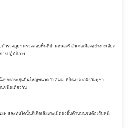
มกับตำรวจภูธร ตรวจสอบพื้นที่บ้านหนองรี อำเภอเมืองอย่างละเอียด
นการปฏิบัติการ
ึ่งของกระสุนปืนใหญ่ขนาด 122 มม. ที่ยิงมาจากฝั่งกัมพูชา
็นชนิดเดียวกัน
อพยพ และทันใดนั้นก็เกิดเสียงระเบิดดังขึ้นด้านบนจนต้องรีบหนี