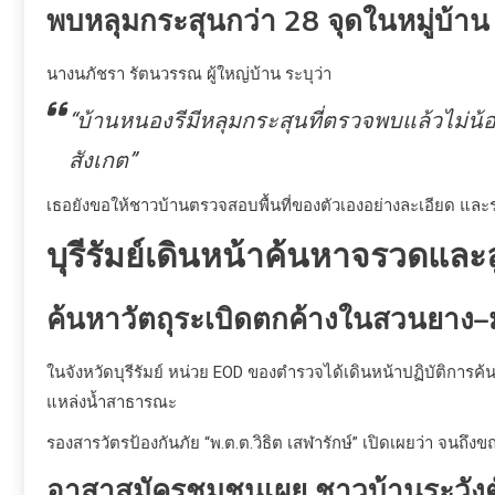
พบหลุมกระสุนกว่า 28 จุดในหมู่บ้าน
นางนภัชรา รัตนวรรณ ผู้ใหญ่บ้าน ระบุว่า
“บ้านหนองรีมีหลุมกระสุนที่ตรวจพบแล้วไม่น้อย
สังเกต”
เธอยังขอให้ชาวบ้านตรวจสอบพื้นที่ของตัวเองอย่างละเอียด และ
บุรีรัมย์เดินหน้าค้นหาจรวดและล
ค้นหาวัตถุระเบิดตกค้างในสวนยาง–
ในจังหวัดบุรีรัมย์ หน่วย EOD ของตำรวจได้เดินหน้าปฏิบัติการค้
แหล่งน้ำสาธารณะ
รองสารวัตรป้องกันภัย “พ.ต.ต.วิธิต เสฬารักษ์” เปิดเผยว่า จนถึงข
อาสาสมัครชุมชนเผย ชาวบ้านระวังต