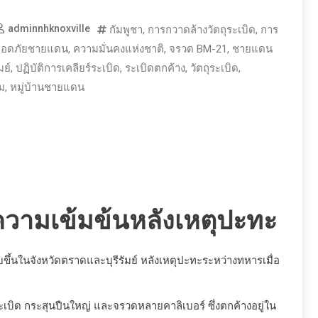
adminnhknoxville
กัมพูชา
,
การกวาดล้างวัตถุระเบิด
,
การ
อดภัยชายแดน
,
ความมั่นคงแห่งชาติ
,
จรวด BM-21
,
ชายแดน
ัมย์
,
ปฏิบัติการเคลียร์ระเบิด
,
ระเบิดตกค้าง
,
วัตถุระเบิด
,
ม
,
หมู่บ้านชายแดน
ความเข้มข้นหลังเหตุปะทะ
้นในจังหวัดตราดและบุรีรัมย์ หลังเหตุปะทะระหว่างทหารเมื่อ
ากระเบิด กระสุนปืนใหญ่ และจรวดหลายคาลิเบอร์ ซึ่งตกค้างอยู่ใน