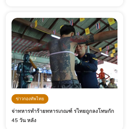
ข่าวกองทัพไทย
จ่าทหารทำร้ายทหารเกณฑ์ รไทยถูกลงโทษกัก
45 วัน หลัง